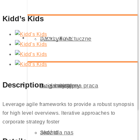
Kidd’s Kids
DOŁĄCZ DO NAS
Tworzywa sztuczne
Just in Time
MY czyli WY
Description
KONTAKT
Targi i wystawy
Time critical
Dokumenty
Twoja następna praca
Leverage agile frameworks to provide a robust synopsis
for high level overviews. Iterative approaches to
corporate strategy foster
Skonto
Jedź dla nas