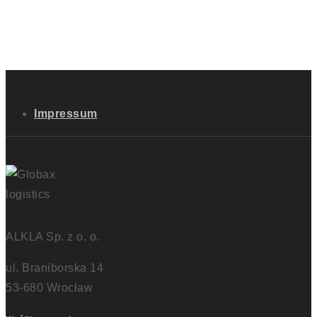
Impressum
ALKLA Sp. z o. o.
ul. Braniborska 14
53-680 Wrocław