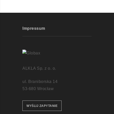
Impressum
ALKLA Sp. z o. o.
ul. Braniborska 14
53-680 Wrocław
WYŚLIJ ZAPYTANIE